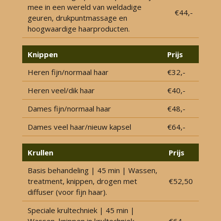
mee in een wereld van weldadige
€44,-
geuren, drukpuntmassage en
hoogwaardige haarproducten.
Knippen
Prijs
Heren fijn/normaal haar
€32,-
Heren veel/dik haar
€40,-
Dames fijn/normaal haar
€48,-
Dames veel haar/nieuw kapsel
€64,-
Krullen
Prijs
Basis behandeling | 45 min | Wassen,
treatment, knippen, drogen met
€52,50
diffuser (voor fijn haar).
Speciale krultechniek | 45 min |