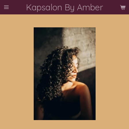
Kapsalon By Amber
Ga
direct
naar
de
hoofdinhoud