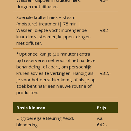
Wassen, knippen in krultechniek,
€64
drogen met diffuser.
Speciale krultechniek + steam
(moisture) treatment| 75 min |
Wassen, diepte vocht inbrengende
€92
kuur d.m.v. steamer, knippen, drogen
met diffuser.
*Optioneel kun je (30 minuten) extra
tijd reserveren net voor of net na deze
behandeling, of apart, om persoonlijk
krullen advies te verkrijgen. Handig als
€32,-
je voor het eerst hier komt, of als je op
zoek bent naar een nieuwe routine of
producten.
Basis kleuren
Prijs
Uitgroei egale kleuring *excl.
v.a.
blondering
€42,-