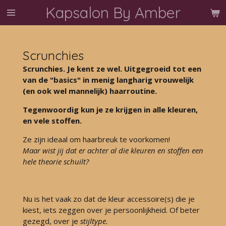
Kapsalon By Amber
Ga
direct
naar
de
Scrunchies
hoofdinhoud
Scrunchies. Je kent ze wel. Uitgegroeid tot een
van de "basics" in menig langharig vrouwelijk
(en ook wel mannelijk) haarroutine.
Tegenwoordig kun je ze krijgen in alle kleuren,
en vele stoffen.
Ze zijn ideaal om haarbreuk te voorkomen!
Maar wist jij dat er achter al die kleuren en stoffen een
hele theorie schuilt?
Nu is het vaak zo dat de kleur accessoire(s) die je
kiest,
iets zeggen over je persoonlijkheid. Of beter
gezegd, over je
stijltype.