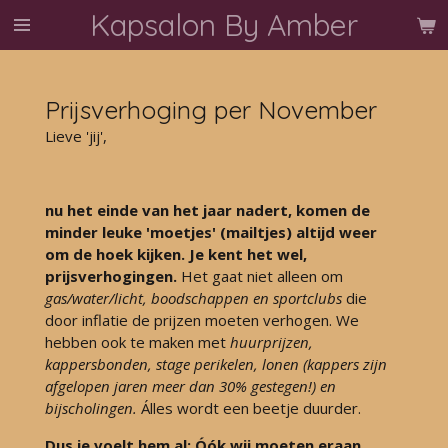
Kapsalon By Amber
Ga
direct
naar
de
Prijsverhoging per November
hoofdinhoud
Lieve 'jij',
nu het einde van het jaar nadert, komen de
minder leuke 'moetjes' (mailtjes) altijd weer
om de hoek kijken. Je kent het wel,
prijsverhogingen.
Het gaat niet alleen om
gas/water/licht, boodschappen en sportclubs
die
door inflatie de prijzen moeten verhogen. We
hebben ook te maken met
huurprijzen,
kappersbonden, stage perikelen, lonen (kappers zijn
afgelopen jaren meer dan 30% gestegen!) en
bijscholingen.
Álles wordt een beetje duurder.
Dus je voelt hem al; Óók wij moeten eraan