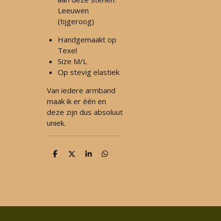
Leeuwen
(tijgeroog)
Handgemaakt op
Texel
Size M/L
Op stevig elastiek
Van iedere armband
maak ik er één en
deze zijn dus absoluut
uniek.
D
D
S
D
e
e
h
e
l
e
a
l
e
l
r
e
n
e
n