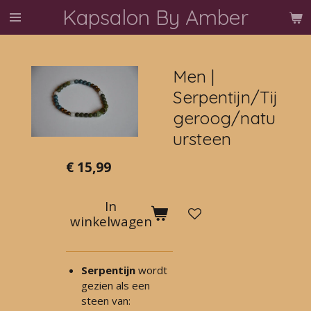
Kapsalon By Amber
Ga
direct
naar
de
Men |
hoofdinhoud
Serpentijn/Tij
geroog/natu
ursteen
€ 15,99
In
winkelwagen
Serpentijn
wordt
gezien als een
steen van: