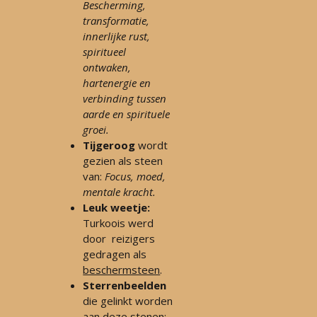
Bescherming,
transformatie,
innerlijke rust,
spiritueel
ontwaken,
hartenergie en
verbinding tussen
aarde en spirituele
groei.
Tijgeroog
wordt
gezien als steen
van:
Focus, moed,
mentale kracht.
Leuk weetje:
Turkoois
werd
door reizigers
gedragen als
beschermsteen
.
Sterrenbeelden
die gelinkt worden
aan deze stenen: