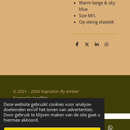
Warm beige & sky
blue
Size M/L
Op stevig elastiek
D
D
S
D
e
e
h
e
l
e
a
l
e
l
r
e
n
e
n
© 2021 - 2026 Kapsalon By Amber
Powered by
JouwWeb
Deze website gebruikt cookies voor analyse-
doeleinden en/of het tonen van advertenties.
Door gebruik te blijven maken van de site gaat u
hiermee akkoord.