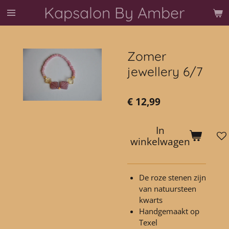
Kapsalon By Amber
Ga
direct
naar
de
Zomer
hoofdinhoud
jewellery 6/7
€ 12,99
In
winkelwagen
De roze stenen zijn
van natuursteen
kwarts
Handgemaakt op
Texel